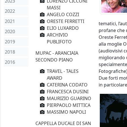
2023
LORENZO CICCONI
MASSI
2022
ANGELO COZZI
2021
ORESTE FERRETTI
tematici, l’a
ELIO LUXARDO
profane che d
2020
ARCHIVIO
Oreste Ferret
2019
PUBLIFOTO
alla moglie O
(audiovisivi 
2018
MUPAC - ARANCIAIA
migliorando u
SECONDO PIANO
2016
specialmente 
TRAVEL - TALES
Fotografiche)
AWARD
Due forti mot
CATERINA CODATO
in particolare
FRANCESCA DUSINI
MAURIZIO GUARINO
PIERPAOLO MITTICA
MASSIMO NAPOLI
CAPPELLA DUCALE DI SAN