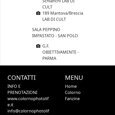
Schianchi LAB DI
CULT
189 Mantova/Brescia
LAB DI CULT
SALA PEPPINO
IMPASTATO - SAN POLO
G.F.
OBIETTIVAMENTE -
PARMA
CONTATTI
MENU
INFO E
Home
PRENOTAZIONI
Colorno
www.colornophotolif
Fanzine
e.it
info@colornophotolif